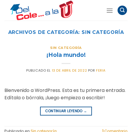
Skip
to
content
ARCHIVOS DE CATEGORÍA:
SIN CATEGORÍA
SIN CATEGORÍA
¡Hola mundo!
PUBLICADO EL
13 DE ABRIL DE 2022
POR
FERIA
Bienvenido a WordPress. Esta es tu primera entrada.
Edítala o bórrala, ¡luego empieza a escribir!
CONTINUAR LEYENDO
→
Publicado en
Sin categoría
1
Comentario