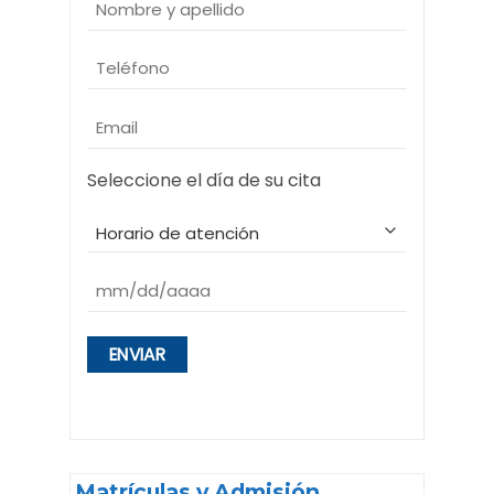
Nombre
y
apellido
Teléfono
(Obligatorio)
(Obligatorio)
Email
(Obligatorio)
Seleccione el día de su cita
Horario
(Obligatorio)
Fecha
MM
(Obligatorio)
barra
DD
barra
AAAA
Matrículas y Admisión