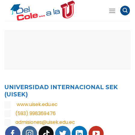
Skip
to
content
UNIVERSIDAD INTERNACIONAL SEK
(UISEK)
www.uisek.edu.ec
(593) 998369476
admisiones@uisek.edu.ec